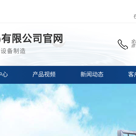
)有限公司官网
全
咨
理设备制造
中心
产品视频
新闻动态
客