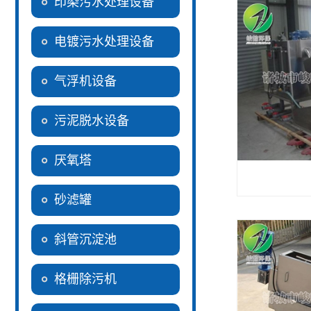
印染污水处理设备
电镀污水处理设备
气浮机设备
污泥脱水设备
厌氧塔
砂滤罐
斜管沉淀池
格栅除污机