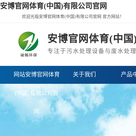
安博官网体育(中国)有限公司官网
欢迎光临安博官网体育(中国)有限公司官网 官方网站！
安博官网体育(中国
专注于污水处理设备与废水处
网站安博官网体育
关于我们
产品
(中国)有限公司官
网