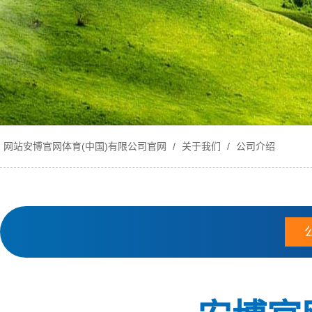
网站安博官网体育(中国)有限公司官网
/
关于我们
/
公司介绍