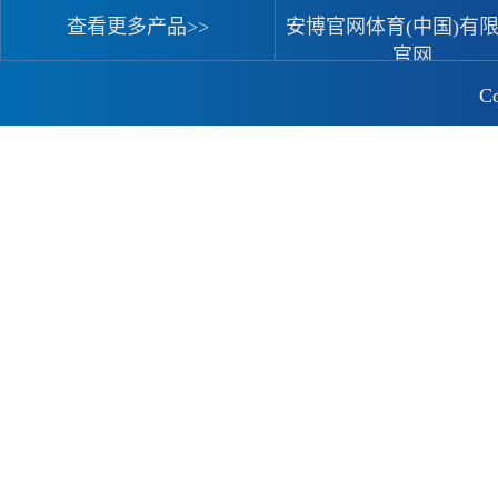
查看更多产品>>
安博官网体育(中国)有
官网
C