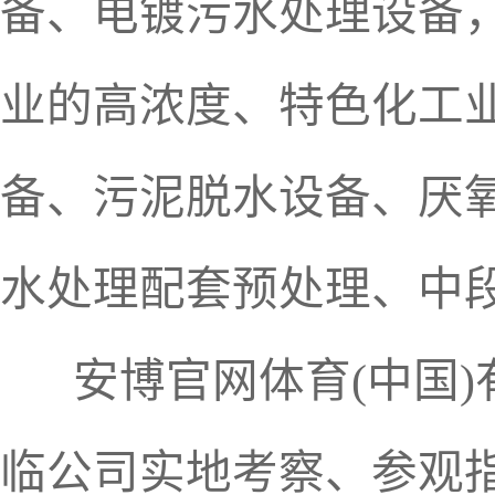
备、电镀污水处理设备
业的高浓度、特色化工
备、污泥脱水设备、厌
水处理配套预处理、中
安博官网体育(中国)
临公司实地考察、参观