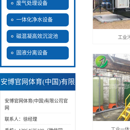
废气处理设备
一体化净水设备
磁混凝高效沉淀池
工业
固液分离设备
安博官网体育(中国)有限
公司官网
安博官网体育(中国)有限公司官
网
联系人：徐经理
工业一体