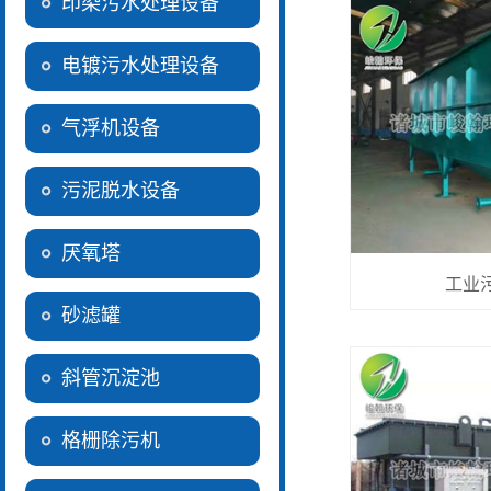
印染污水处理设备
电镀污水处理设备
气浮机设备
污泥脱水设备
厌氧塔
工业
砂滤罐
斜管沉淀池
格栅除污机