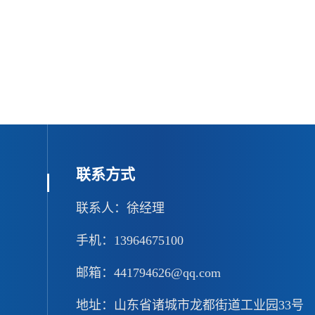
联系方式
联系人：徐经理
手机：13964675100
邮箱：441794626@qq.com
地址：山东省诸城市龙都街道工业园33号