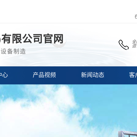
)有限公司官网
全
咨
理设备制造
中心
产品视频
新闻动态
客