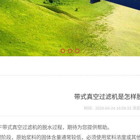
带式真空过滤机是怎样
时间：2026-04-24 16:04:33
浏览
下带式真空过滤机的脱水过程，期待为您提供帮助。
处理阶段，原始浆料的固体含量通常较低，必须使用浆料浓度或其