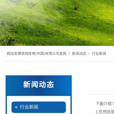
网站安博官网体育(中国)有限公司官网
/
新闻动态
/
行业新闻
新闻动态
下面介绍
行业新闻
1.在预