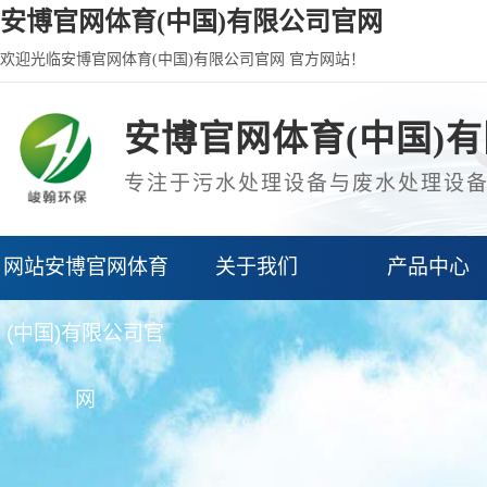
安博官网体育(中国)有限公司官网
欢迎光临安博官网体育(中国)有限公司官网 官方网站！
安博官网体育(中国)
专注于污水处理设备与废水处理设
网站安博官网体育
关于我们
产品中心
(中国)有限公司官
网