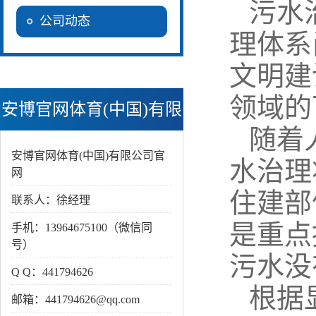
污水
公司动态
理体系
文明建
领域的
安博官网体育(中国)有限
随着
公司官网
安博官网体育(中国)有限公司官
水治理
网
住建部
联系人：徐经理
是重点
手机：13964675100（微信同
号）
污水没
Q Q：441794626
根据
邮箱：441794626@qq.com