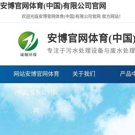
安博官网体育(中国)有限公司官网
欢迎光临安博官网体育(中国)有限公司官网 官方网站！
安博官网体育(中国
专注于污水处理设备与废水处
网站安博官网体育
关于我们
产品
(中国)有限公司官
网