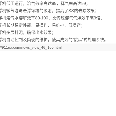
气浮机低压运行，溶气效率高达99，释气率高达99；
气气浮机微气泡与悬浮颗粒的吸附，提高了SS的去除效果；
气浮机溶气水溶解效率80-100、比传统溶气气浮效率高3倍；
气气浮机长期稳定性能、易操作、易维护、低噪音；
气浮机多层排泥，确保出水效果；
气浮机自动控制及简便的维护，使其成为的“傻瓜”式处理系统。
//911ua.com/news_view_46_160.html