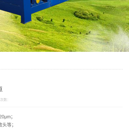
点
次数：
0μm；
放头等；