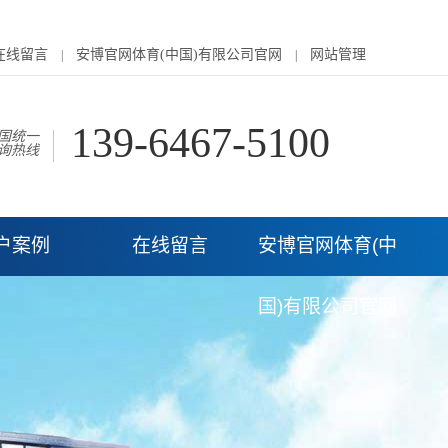
在线留言
安博官网体育(中国)有限公司官网
网站管理
|
|
139-6467-5100
国统一
询热线
户案例
在线留言
安博官网体育(中
国)有限公司官网