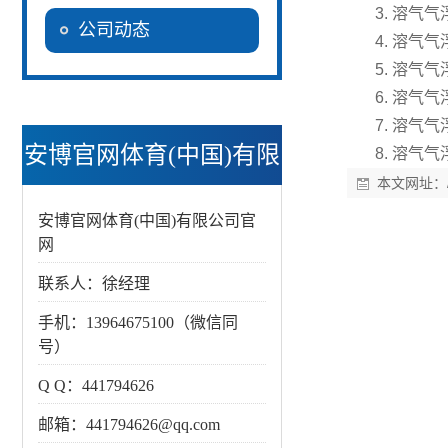
3. 溶气
公司动态
4. 溶
5. 溶气
6. 溶
7. 溶气
安博官网体育(中国)有限
8. 溶气
本文网址：
公司官网
安博官网体育(中国)有限公司官
网
联系人：徐经理
手机：13964675100（微信同
号）
Q Q：441794626
邮箱：441794626@qq.com